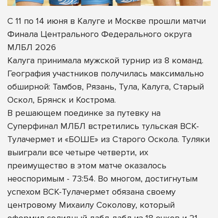
С 11 по 14 июня в Калуге и Москве прошли матчи
Финала Центрального Федерального округа
МЛБЛ 2026
Калуга принимала мужской турнир из 8 команд.
География участников получилась максимально
обширной: Тамбов, Рязань, Тула, Калуга, Старый
Оскол, Брянск и Кострома.
В решающем поединке за путевку на
Суперфинал МЛБЛ встретились тульская ВСК-
Тулачермет и «БОШЕ» из Старого Оскола. Туляки
выиграли все четыре четверти, их
преимущество в этом матче оказалось
неоспоримым - 73:54. Во многом, достигнутым
успехом ВСК-Тулачермет обязана своему
центровому Михаилу Соколову, который
оформил солидный дабл-дабл из 18 очков и 21