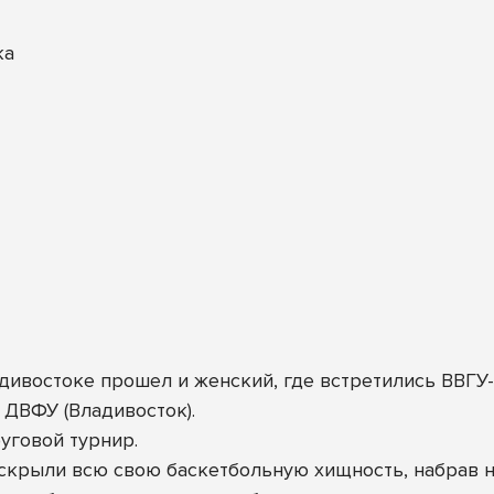
ка
ивостоке прошел и женский, где встретились ВВГУ-А
и ДВФУ (Владивосток).
уговой турнир.
скрыли всю свою баскетбольную хищность, набрав не