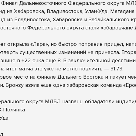
ся Финал Дальневосточного Федерального округа МЛ
нд из Хабаровска, Владивостока, Улан-Удэ, Магадан
нд из Владивостока, Хабаровска и Забайкальского кр
осточного Федерального округа стали хабаровчан
ет открыла «Лара», но быстро поправив прицел, нап
 четверть существенных изменений не принесла. Втор
нице в +22 очка еще 8. В заключительной десятими
а итог матча это уже не могло повлиять — 91:73.
рвое место на финале Дальнего Востока и пакует ч
. Бронзу взяла еще одна хабаровская команда «Ер
ерального округа МЛБЛ названы обладатели индиви
К-Полянка
-Удэ
ал