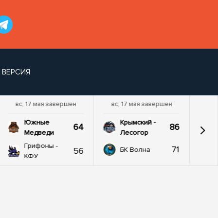
 ВЕРСИЯ
вс, 17 мая завершен
вс, 17 мая завершен
Южные
Крымский -
64
86
Медведи
Лесогор
Грифоны -
71
56
БК Волна
КФУ