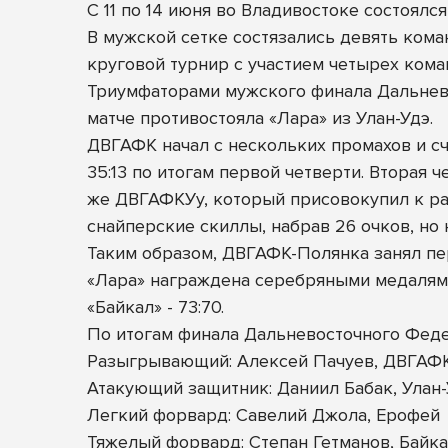
С 11 по 14 июня во Владивостоке состоял
В мужской сетке состязались девять кома
круговой турнир с участием четырех кома
Триумфаторами мужского
финала Дальнев
матче противостояла «Лара» из Улан-Удэ.
ДВГАФК начал с нескольких промахов и сч
35:13 по итогам первой четверти. Вторая
же ДВГАФКУу, который присовокупил к раз
снайперские скиллы, набрав 26 очков, но н
Таким образом, ДВГАФК-Полянка занял пе
«Лара» награждена серебряными медалями
«Байкал» - 73:70.
По итогам финала Дальневосточного Фед
Разыгрывающий: Алексей Пачуев, ДВГАФ
Атакующий защитник: Даниил Бабак, Улан
Легкий форвард: Савелий Джола, Ерофей
Тяжелый форвард: Степан Гетманов, Байк