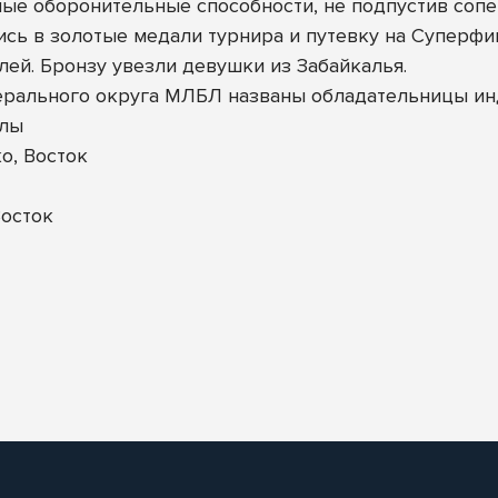
е оборонительные способности, не подпустив сопер
сь в золотые медали турнира и путевку на Суперфи
ей. Бронзу увезли девушки из Забайкалья.
ерального округа МЛБЛ названы обладательницы и
улы
о, Восток
осток