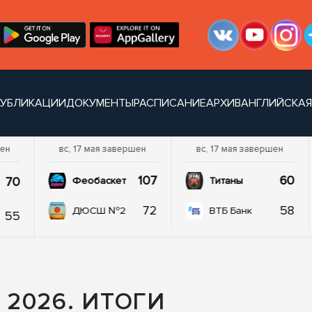
УБЛИКАЦИИ
ДОКУМЕНТЫ
РАСПИСАНИЕ
АРХИВ
АНГЛИЙСКАЯ
шен
вс, 17 мая завершен
вс, 17 мая завершен
107
60
70
Феобаскет
Титаны
72
58
ДЮСШ №2
ВТБ Банк
55
2026. ИТОГИ