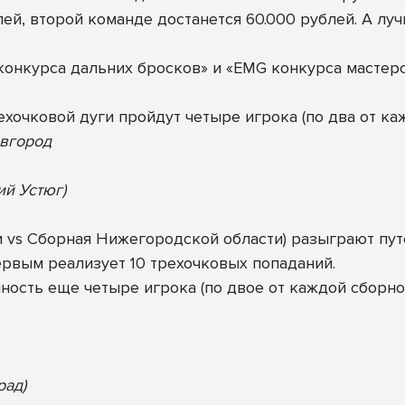
ей, второй команде достанется 60.000 рублей. А луч
нкурса дальних бросков» и «EMG конкурса мастерств
рехочковой дуги пройдут четыре игрока (по два от ка
овгород
ий Устюг)
vs Сборная Нижегородской области) разыграют путев
первым реализует 10 трехочковых попаданий.
ность еще четыре игрока (по двое от каждой сборной
рад)