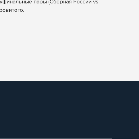
луфинальные пары (Сборная России vs
ровитого.