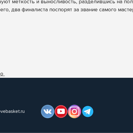
руют меткость и выносливость, разделившись на по
его, два финалиста поспорят за звание самого масте
ео
ovebasket.ru