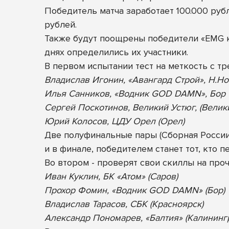
Победитель матча заработает 100.000 рубл
рублей.
Также будут поощрены победители «EMG ко
днях определились их участники.
В первом испытании т
ест на меткость с т
Владислав Игонин, «Авангард Строй», Н.Н
Илья Санников, «Водник GOD DAMN», Бор
Сергей Поскотинов, Великий Устюг, (Велик
Юрий Колосов, ЦДУ Орел (Орел)
Две полуфинальные пары (Сборная России 
и в финале, победителем станет тот, кто 
Во втором - проверят свои скиллы на проч
Иван Куклин, БК «Атом» (Саров)
Прохор Фомин, «Водник GOD DAMN» (Бор)
Владислав Тарасов, СБК (Красноярск)
Александр Пономарев, «Балтия» (Калининг