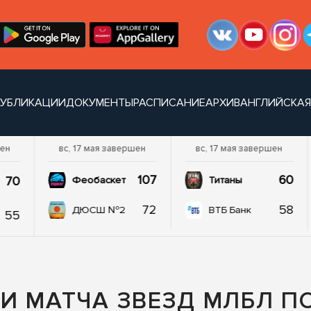
УБЛИКАЦИИ
ДОКУМЕНТЫ
РАСПИСАНИЕ
АРХИВ
АНГЛИЙСКАЯ
шен
вс, 17 мая завершен
вс, 17 мая завершен
107
60
70
Феобаскет
Титаны
72
58
ДЮСШ №2
ВТБ Банк
55
И МАТЧА ЗВЕЗД МЛБЛ П