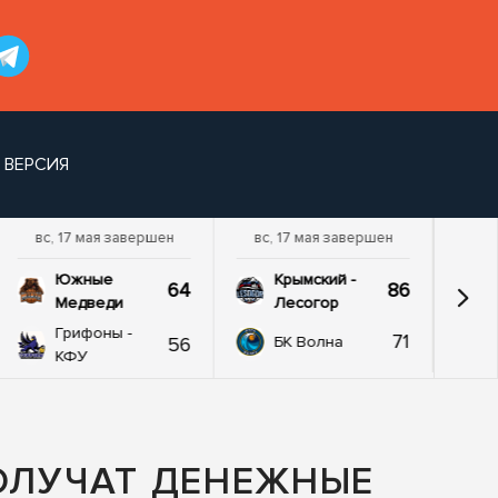
 ВЕРСИЯ
вс, 17 мая завершен
вс, 17 мая завершен
Южные
Крымский -
64
86
Медведи
Лесогор
Грифоны -
71
56
БК Волна
КФУ
ОЛУЧАТ ДЕНЕЖНЫЕ