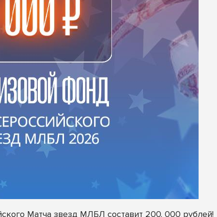
ского Матча звезд МЛБЛ составит 200. 000 рублей!