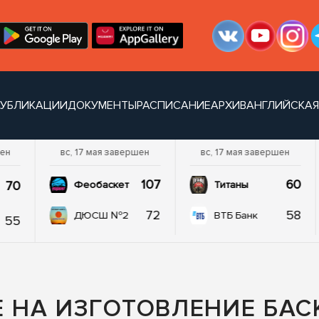
УБЛИКАЦИИ
ДОКУМЕНТЫ
РАСПИСАНИЕ
АРХИВ
АНГЛИЙСКАЯ
шен
вс, 17 мая завершен
вс, 17 мая завершен
107
60
70
Феобаскет
Титаны
72
58
ДЮСШ №2
ВТБ Банк
55
 НА ИЗГОТОВЛЕНИЕ БАС