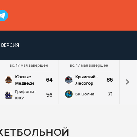
 ВЕРСИЯ
вс, 17 мая завершен
вс, 17 мая завершен
Южные
Крымский -
64
86
Медведи
Лесогор
Грифоны -
71
56
БК Волна
КФУ
КЕТБОЛЬНОЙ