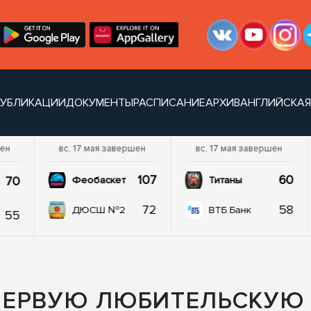
УБЛИКАЦИИ
ДОКУМЕНТЫ
РАСПИСАНИЕ
АРХИВ
АНГЛИЙСКАЯ
шен
вс, 17 мая завершен
вс, 17 мая завершен
107
60
70
Феобаскет
Титаны
72
58
ДЮСШ №2
ВТБ Банк
55
ПЕРВУЮ ЛЮБИТЕЛЬСКУЮ 