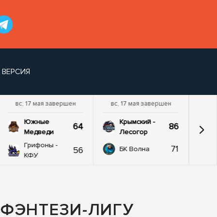
 ВЕРСИЯ
вс, 17 мая завершен
вс, 17 мая завершен
Южные
Крымский -
64
86
Медведи
Лесогор
Грифоны -
71
56
БК Волна
КФУ
ФЭНТЕЗИ-ЛИГУ