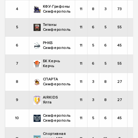
КФУ-Грифоны
4
11
8
3
73
Симферополь
Титаны
5
11
6
5
55
Симферополь
РНКБ
6
11
5
6
45
Симферополь
БК Керчь
7
11
6
5
55
Керчь
СПАРТА
8
11
3
8
27
Симферополь
AIRKIDS
9
11
3
8
27
Ялта
Симферополь
10
11
5
6
45
Симферополь
Спортивная