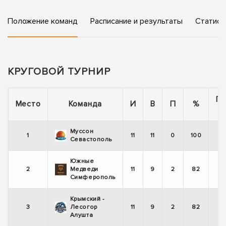
Положение команд
Расписание и результаты
Статист
КРУГОВОЙ ТУРНИР
По
Место
Команда
И
В
П
%
Муссон
1
11
11
0
100
Севастополь
Южные
2
Медведи
11
9
2
82
Симферополь
Крымский -
3
Лесогор
11
9
2
82
Алушта