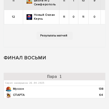
11
школа №2
11
1
10
9
Симферополь
Новый Океан
12
11
0
11
0
Керчь
ФИНАЛ ВОСЬМИ
Пара 1
Серия завершена 26.04.2025
Муссон
138
СПАРТА
64