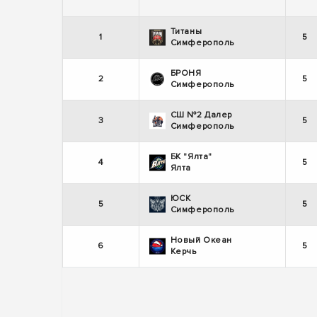
Титаны
1
5
Симферополь
БРОНЯ
2
5
Симферополь
СШ №2 Далер
3
5
Симферополь
БК "Ялта"
4
5
Ялта
ЮСК
5
5
Симферополь
Новый Океан
6
5
Керчь