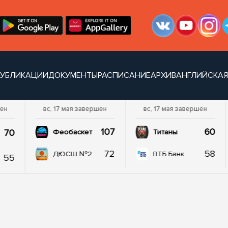
УБЛИКАЦИИ
ДОКУМЕНТЫ
РАСПИСАНИЕ
АРХИВ
АНГЛИЙСКАЯ
шен
вс, 17 мая завершен
вс, 17 мая завершен
107
60
70
Феобаскет
Титаны
72
58
ДЮСШ №2
ВТБ Банк
55