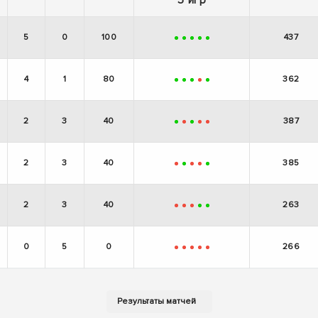
5
0
100
437
+
+
+
+
+
4
1
80
362
+
+
+
-
+
2
3
40
387
+
-
+
-
-
2
3
40
385
-
+
-
-
+
2
3
40
263
-
-
-
+
+
0
5
0
266
-
-
-
-
-