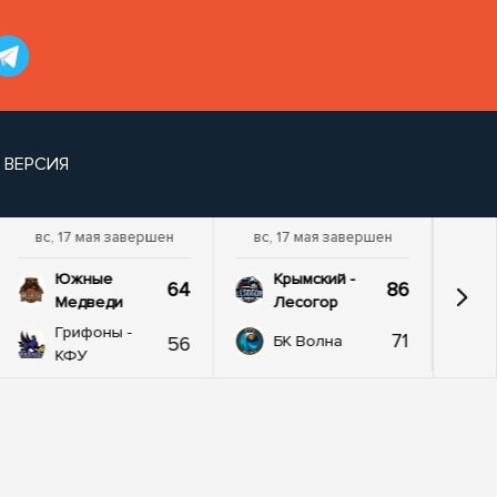
 ВЕРСИЯ
вс, 17 мая завершен
вс, 17 мая завершен
Южные
Крымский -
64
86
Медведи
Лесогор
Грифоны -
71
56
БК Волна
КФУ