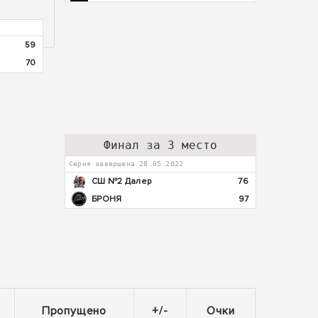
59
70
Финал за 3 место
Серия завершена 28.05.2022
СШ №2 Далер
76
БРОНЯ
97
Пропущено
+/-
Очки