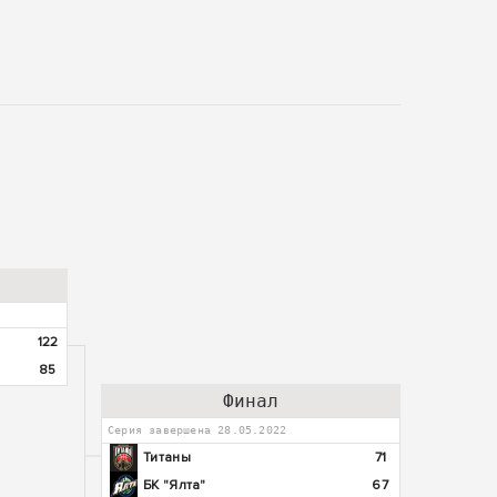
122
85
Финал
Серия завершена 28.05.2022
Титаны
71
БК "Ялта"
67