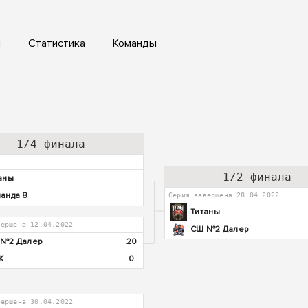
ы
Статистика
Команды
1/4 финала
1/2 финала
аны
анда 8
Серия завершена 28.04.2022
Титаны
вершена 12.04.2022
СШ №2 Далер
№2 Далер
20
К
0
вершена 30.04.2022