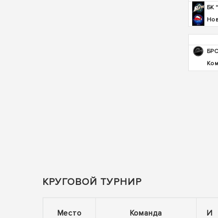
БК 
Нов
БР
Ком
КРУГОВОЙ ТУРНИР
Место
Команда
И