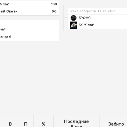
"Ялта"
109
ый Океан
66
Серия завершена 14.05.2022
БРОНЯ
БК "Ялта"
ОНЯ
анда 6
Последние
В
П
%
Забито
5 игр