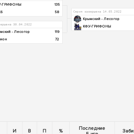
У-ГРИФОНЫ
135
К6
58
Серия завершена 14.05.2022
Крымский - Лесогор
вершена 30.04.2022
КФУ-ГРИФОНЫ
мский - Лесогор
119
ион
72
Последние
И
В
П
%
Заби
5 игр