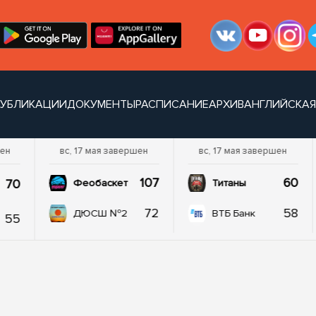
УБЛИКАЦИИ
ДОКУМЕНТЫ
РАСПИСАНИЕ
АРХИВ
АНГЛИЙСКАЯ
шен
вс, 17 мая завершен
вс, 17 мая завершен
107
60
70
Феобаскет
Титаны
72
58
ДЮСШ №2
ВТБ Банк
55