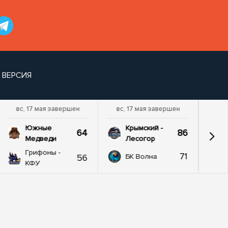
 ВЕРСИЯ
вс, 17 мая завершен
вс, 17 мая завершен
Южные
Крымский -
64
86
Медведи
Лесогор
Грифоны -
71
56
БК Волна
КФУ