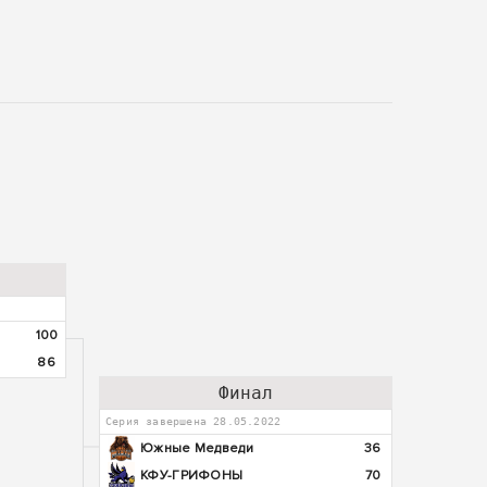
100
86
Финал
Серия завершена 28.05.2022
Южные Медведи
36
КФУ-ГРИФОНЫ
70