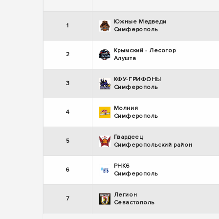
Южные Медведи
1
Симферополь
Крымский - Лесогор
2
Алушта
КФУ-ГРИФОНЫ
3
Симферополь
Молния
4
Симферополь
Гвардеец
5
Симферопольский район
РНК6
6
Симферополь
Легион
7
Севастополь