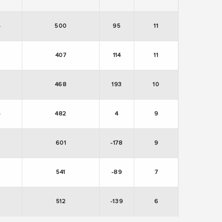
5
500
95
11
407
114
11
1
468
193
10
6
482
4
9
3
601
-178
9
2
541
-89
7
3
512
-139
6