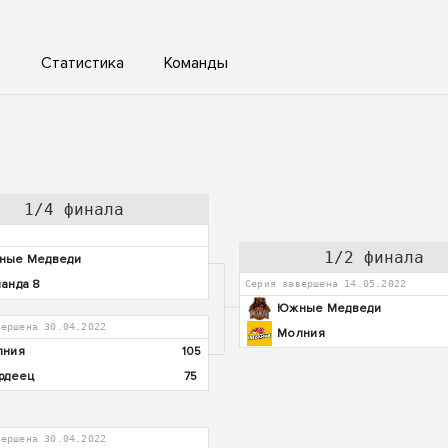
ы
Статистика
Команды
1/4 финала
1/2 финала
ные Медведи
анда 8
Серия завершена 14.05.2022
Южные Медведи
вершена 30.04.2022
Молния
лния
105
рдеец
75
вершена 30.04.2022