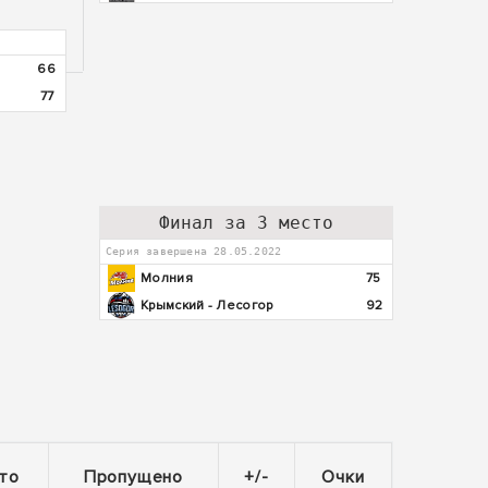
66
77
Финал за 3 место
Серия завершена 28.05.2022
Молния
75
Крымский - Лесогор
92
то
Пропущено
+/-
Очки