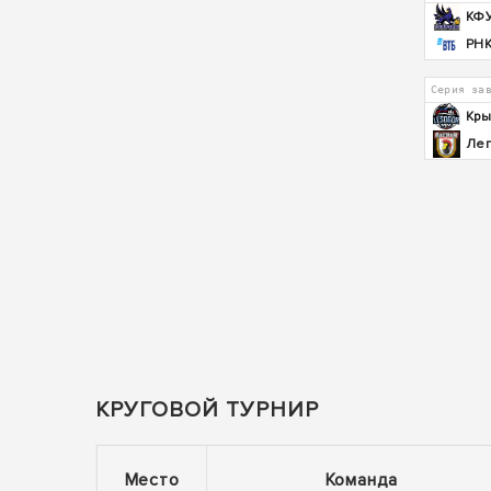
КФ
РН
Серия за
Кры
Лег
КРУГОВОЙ ТУРНИР
Место
Команда