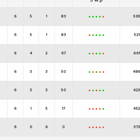
6
5
1
83
59
+
+
+
+
-
6
5
1
83
521
-
+
+
+
+
6
4
2
67
66
+
-
+
+
-
6
3
3
50
48
+
-
+
-
-
6
3
3
50
42
-
+
-
+
+
6
1
5
17
45
-
-
-
-
+
6
0
6
0
37
-
-
-
-
-