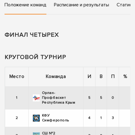
Положение команд
Расписание и результаты
Статист
ФИНАЛ ЧЕТЫРЕХ
КРУГОВОЙ ТУРНИР
Место
Команда
И
В
П
%
Орлан-
1
Профбаскет
5
5
0
Республика Крым
КФУ
2
4
1
3
Симферополь
СШ №2