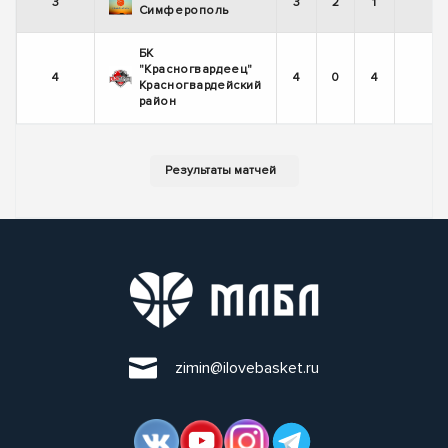
3
3
2
1
Симферополь
БК
"Красногвардеец"
4
4
0
4
Красногвардейский
район
zimin@ilovebasket.ru