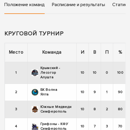
Положение команд
Расписание и результаты
Статист
КРУГОВОЙ ТУРНИР
Место
Команда
И
В
П
%
Крымский -
1
Лесогор
10
10
0
100
Алушта
БК Волна
2
10
9
1
90
Ялта
Южные Медведи
3
10
8
2
80
Симферополь
Грифоны - КФУ
4
10
7
3
70
Симферополь