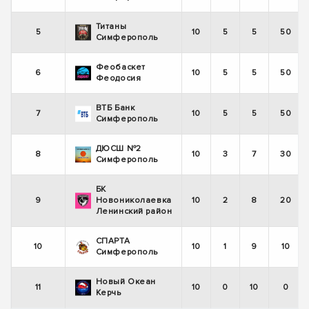
Титаны
5
10
5
5
50
Симферополь
Феобаскет
6
10
5
5
50
Феодосия
ВТБ Банк
7
10
5
5
50
Симферополь
ДЮСШ №2
8
10
3
7
30
Симферополь
БК
9
Новониколаевка
10
2
8
20
Ленинский район
СПАРТА
10
10
1
9
10
Симферополь
Новый Океан
11
10
0
10
0
Керчь