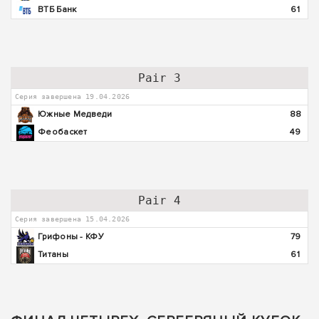
ВТБ Банк
61
Pair 3
Серия завершена 19.04.2026
Южные Медведи
88
Феобаскет
49
Pair 4
Серия завершена 15.04.2026
Грифоны - КФУ
79
Титаны
61